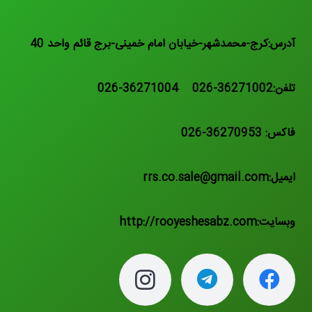
آدرس:کرج-محمدشهر-خیابان امام خمینی-برج قائم واحد 40
تلفن:36271002-026 36271004-026
فاکس: 36270953-026
ایمیل:rrs.co.sale@gmail.com
وبسایت:http://rooyeshesabz.com