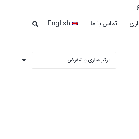
لری
تماس با ما
English