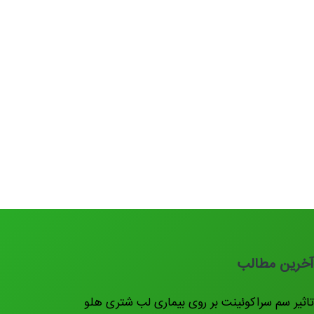
خرین مطالب
اثیر سم سراکوئینت بر روی بیماری لب شتری هلو