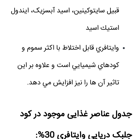
قبیل سایتوکینین، اسید آبسزیک، ايندول
استيك اسيد
وايتافري قابل اختلاط با اكثر سموم و
كودهاي شيميايي است و علاوه بر اين
تاثير آن ها را نيز افزايش مي دهد.
جدول عناصر غذایی موجود در
کود
جلبک دریایی وایتافری 30%: