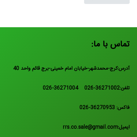
تماس با ما:
آدرس:کرج-محمدشهر-خیابان امام خمینی-برج قائم واحد 40
تلفن:36271002-026 36271004-026
فاکس: 36270953-026
ایمیل:rrs.co.sale@gmail.com