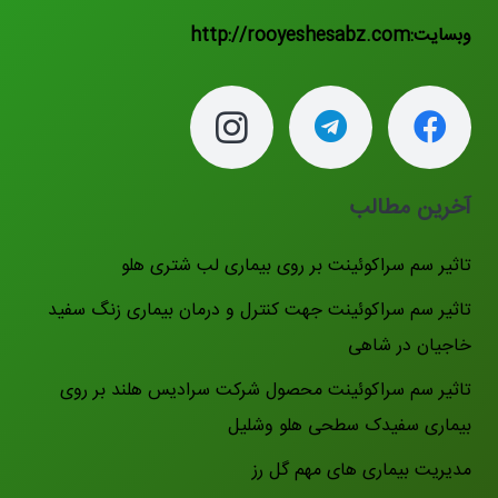
وبسایت:http://rooyeshesabz.com
آخرین مطالب
تاثیر سم سراکوئینت بر روی بیماری لب شتری هلو
تاثیر سم سراکوئینت جهت کنترل و درمان بیماری زنگ سفید
خاجیان در شاهی
تاثیر سم سراکوئینت محصول شرکت سرادیس هلند بر روی
بیماری سفیدک سطحی هلو وشلیل
مدیریت بیماری های مهم گل رز