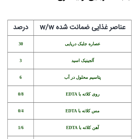
عناصر غذایی ضمانت شده w/w
درصد
عصاره جلبک دریایی
30
آلجینیک اسید
3
پتاسیم محلول در آب
6
روی کلاته با EDTA
0/8
مس کلاته با EDTA
0/4
آهن کلاته با EDTA
1/6