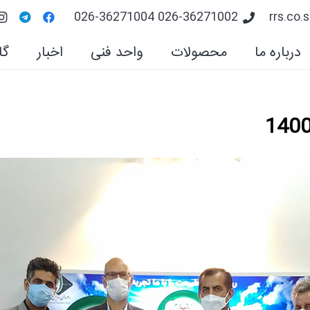
026-36271002 026-36271004
rrs.co
درباره ما
محصولات
واحد فنی
اخبار
گا