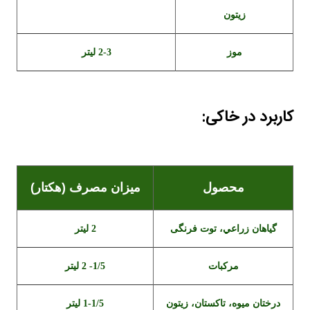
زیتون
موز
2-3 لیتر
کاربرد در خاکی:
محصول
میزان مصرف (هکتار)
گياهان زراعي، توت فرنگی
2 لیتر
مرکبات
1/5- 2 لیتر
درختان ميوه، تاکستان، زیتون
1-1/5 لیتر