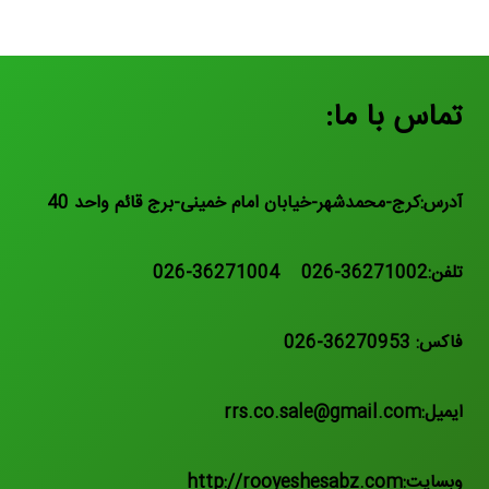
تماس با ما:
آدرس:کرج-محمدشهر-خیابان امام خمینی-برج قائم واحد 40
تلفن:36271002-026 36271004-026
فاکس: 36270953-026
ایمیل:rrs.co.sale@gmail.com
وبسایت:http://rooyeshesabz.com