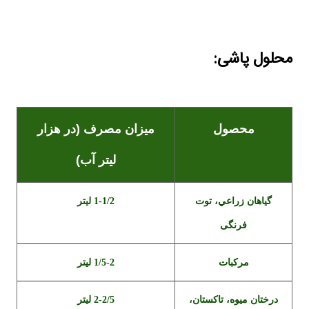
محلول پاشی:
محصول
میزان مصرف (در هزار
لیتر آب)
گياهان زراعي، توت
1-1/2 لیتر
فرنگی
مرکبات
1/5-2 لیتر
درختان ميوه، تاکستان،
2-2/5 لیتر