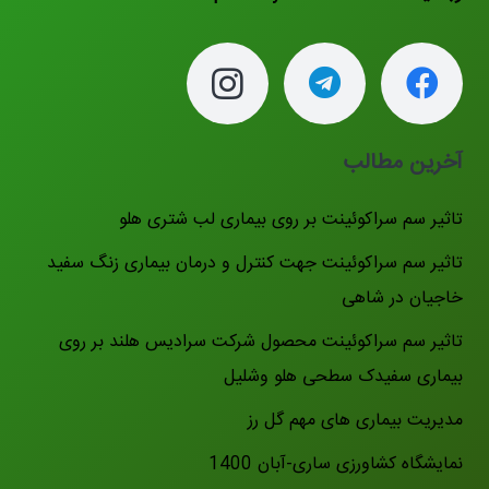
آخرین مطالب
تاثیر سم سراکوئینت بر روی بیماری لب شتری هلو
تاثیر سم سراکوئینت جهت کنترل و درمان بیماری زنگ سفید
خاجیان در شاهی
تاثیر سم سراکوئینت محصول شرکت سرادیس هلند بر روی
بیماری سفیدک سطحی هلو وشلیل
مدیریت بیماری های مهم گل رز
نمایشگاه کشاورزی ساری-آبان 1400